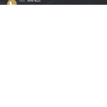
+886-2-2240-0607
FAX 傳真號碼
+886-2-2240-0004
東莞群霖電子科技有限公司（大陸）
ADRESS 聯絡地址
广东省东莞市横沥镇石涌工业区33栋
E-MAIL 電子郵件
sales_dg@ckt.com.tw
TEL 聯絡電話
+ 86-769-83395575
FAX 傳真號碼
+86-769-83395578​​